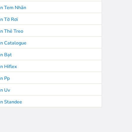
In Tem Nhãn
In Tờ Rơi
In Thẻ Treo
In Catalogue
In Bạt
In Hiflex
In Pp
In Uv
In Standee