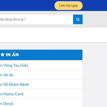
Liên hệ ngay
IN ẤN
In Vòng Tay Giấy
In Vé Xe
In Sổ Khám Bệnh
In Name Card
In Decal