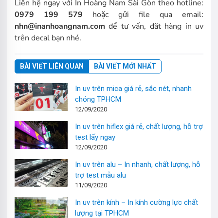
Liên hệ ngay với In Hoàng Nam Sài Gòn theo hotline:
0979 199 579
hoặc gửi file qua email:
nhn@inanhoangnam.com
để tư vấn, đăt hàng in uv
trên decal bạn nhé.
BÀI VIẾT LIÊN QUAN
BÀI VIẾT MỚI NHẤT
In uv trên mica giá rẻ, sắc nét, nhanh
chóng TPHCM
12/09/2020
In uv trên hiflex giá rẻ, chất lượng, hỗ trợ
test lấy ngay
12/09/2020
In uv trên alu – In nhanh, chất lượng, hỗ
trợ test mẫu alu
11/09/2020
In uv trên kính – In kính cường lực chất
lượng tại TPHCM