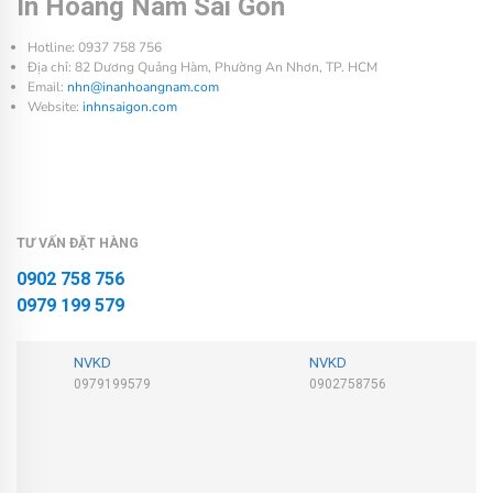
In Hoàng Nam Sài Gòn
Hotline: 0937 758 756
Địa chỉ: 82 Dương Quảng Hàm, Phường An Nhơn, TP. HCM
Email:
nhn@inanhoangnam.com
Website:
inhnsaigon.com
TƯ VẤN ĐẶT HÀNG
0902 758 756
0979 199 579
NVKD
NVKD
0979199579
0902758756