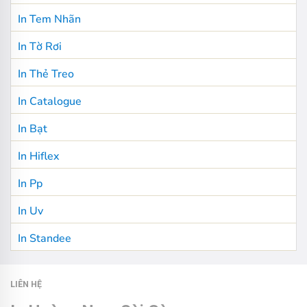
In Tem Nhãn
In Tờ Rơi
In Thẻ Treo
In Catalogue
In Bạt
In Hiflex
In Pp
In Uv
In Standee
LIÊN HỆ