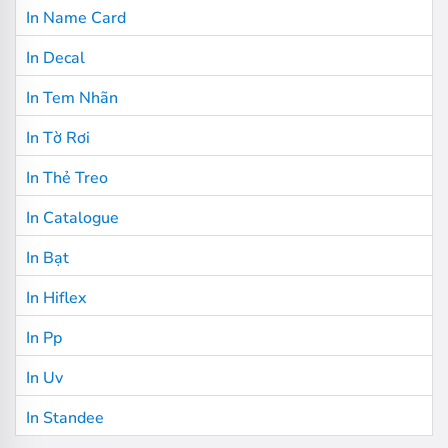
In Name Card
In Decal
In Tem Nhãn
In Tờ Rơi
In Thẻ Treo
In Catalogue
In Bạt
In Hiflex
In Pp
In Uv
In Standee